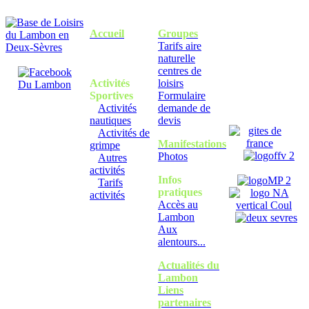
Accueil
Groupes
Tarifs aire
naturelle
centres de
Activités
loisirs
Sportives
Formulaire
Activités
demande de
nautiques
devis
Activités de
Manifestations
grimpe
Photos
Autres
activités
Infos
Tarifs
pratiques
activités
Accès au
Lambon
Aux
alentours...
Actualités du
Lambon
Liens
partenaires