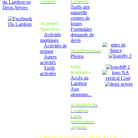
Accueil
Groupes
Tarifs aire
naturelle
centres de
Activités
loisirs
Sportives
Formulaire
Activités
demande de
nautiques
devis
Activités de
Manifestations
grimpe
Photos
Autres
activités
Infos
Tarifs
pratiques
activités
Accès au
Lambon
Aux
alentours...
Actualités du
Lambon
Liens
partenaires
Agenda
Création : Copyright © -
TETE A CLIC